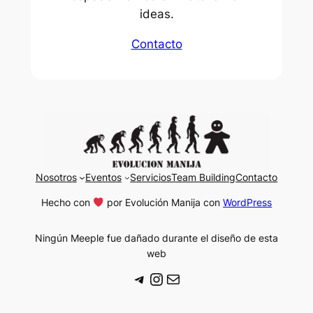
ideas.
Contacto
Nosotros
Eventos
Servicios
Team Building
Contacto
Hecho con
por Evolución Manija con
WordPress
Ningún Meeple fue dañado durante el diseño de esta
web
https://t.me/+myxo2
https://www.instagr
hola@evolucionman